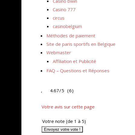
Casino bwin
Casino 777
circus
casinobelgium
Méthodes de paiement
Site de paris sportifs en Belgique
Webmaster
Affiliation et Publicité
FAQ – Questions et Réponses
,
4.67
/
5
(
6
)
Votre avis sur cette page
Votre note (de 1 à 5)