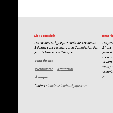
Sites officiels
Restri
Les casinos en ligne présentés sur Casino de
Les jeu
Belgique sont certifiés par la Commission des
21 ans.
Jeux de Hasard de Belgique.
Jouer à
diverti
Plan du site
Si vous
vous po
Webmaster
–
Affiliation
organi
jeu
.
À propos
Contact :
info@casinodebelgique.com