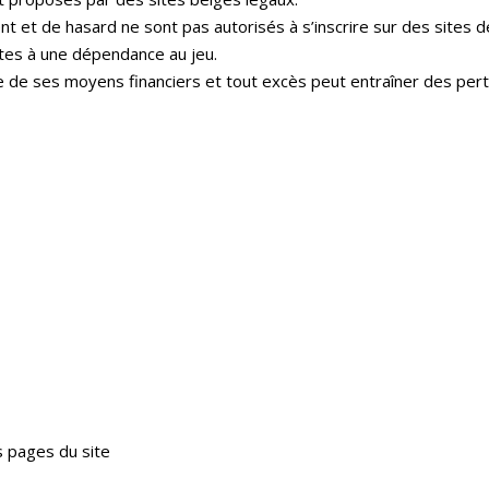
ent et de hasard ne sont pas autorisés à s’inscrire sur des sites d
ttes à une dépendance au jeu.
mite de ses moyens financiers et tout excès peut entraîner des per
s pages du site