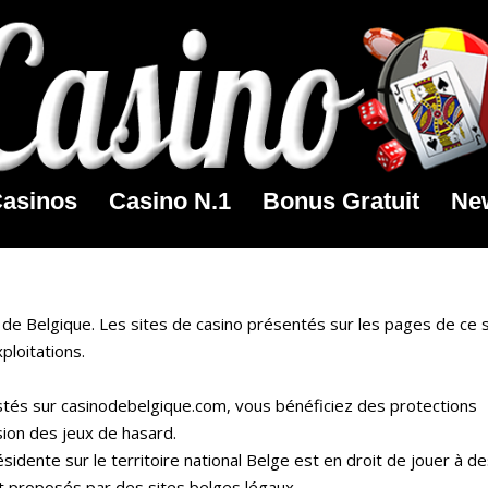
Casinos
Casino N.1
Bonus Gratuit
Ne
de Belgique. Les sites de casino présentés sur les pages de ce s
ploitations.
listés sur casinodebelgique.com, vous bénéficiez des protections
sion des jeux de hasard.
dente sur le territoire national Belge est en droit de jouer à de
t proposés par des sites belges légaux.