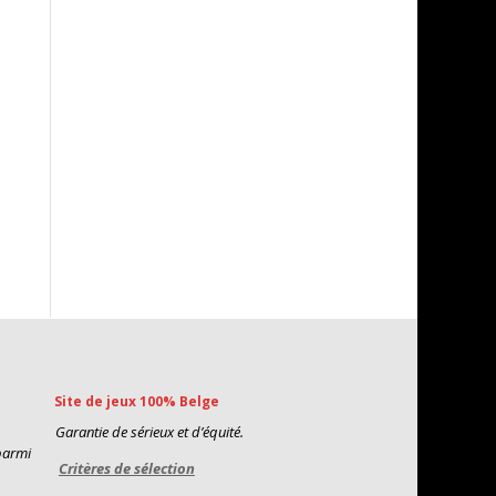
Site de jeux 100% Belge
Garantie de sérieux et d’équité.
parmi
Critères de sélection