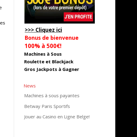
e
tes
>>> Cliquez ici
Bonus de bienvenue
100% à 500€!
Machines à Sous
Roulette et Blackjack
Gros Jackpots à Gagner
News
Machines à sous payantes
Betway Paris Sportifs
Jouer au Casino en Ligne Belge!