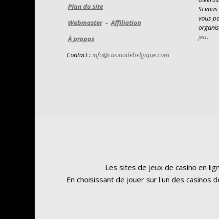
Plan du site
Si vous
vous po
Webmaster
–
Affiliation
organi
jeu
.
À propos
Contact :
info@casinodebelgique.com
Les sites de jeux de casino en li
En choisissant de jouer sur l'un des casinos 