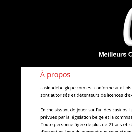
Meilleurs 
À propos
casinodebelgique.com est conforme aux Lois 
sont autorisés et détenteurs de licences d’ex
En choisissant de jouer sur l’un des casinos 
prévues par la législation belge et la commis
Toute personne âgée de plus de 21 ans et rési
d’argent en ligne du moment que ceux-ci son