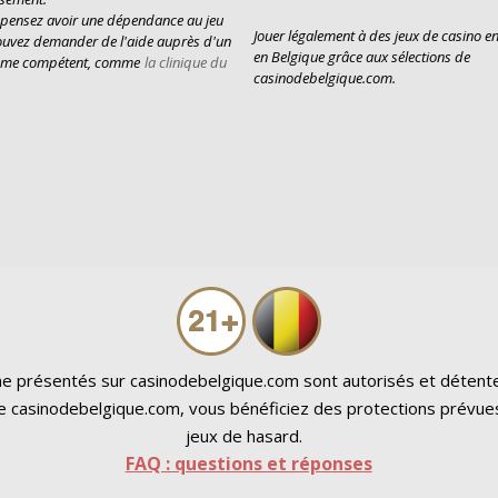
 pensez avoir une dépendance au jeu
Jouer légalement à des jeux de casino en
uvez demander de l'aide auprès d'un
en Belgique grâce aux sélections de
sme compétent, comme
la clinique du
casinodebelgique.com.
gne présentés sur casinodebelgique.com sont autorisés et détent
de casinodebelgique.com, vous bénéficiez des protections prévues
jeux de hasard.
FAQ : questions et réponses