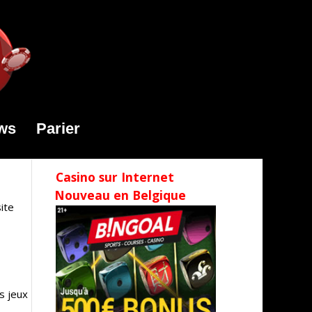
ws
Parier
Casino sur Internet
Nouveau en Belgique
ite
s jeux