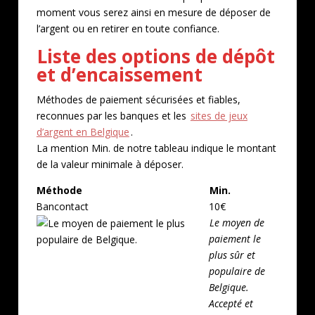
moment vous serez ainsi en mesure de déposer de
l’argent ou en retirer en toute confiance.
Liste des options de dépôt
et d’encaissement
Méthodes de paiement sécurisées et fiables,
reconnues par les banques et les
sites de jeux
d’argent en Belgique
.
La mention Min. de notre tableau indique le montant
de la valeur minimale à déposer.
Méthode
Min.
Bancontact
10€
Le moyen de
paiement le
plus sûr et
populaire de
Belgique.
Accepté et