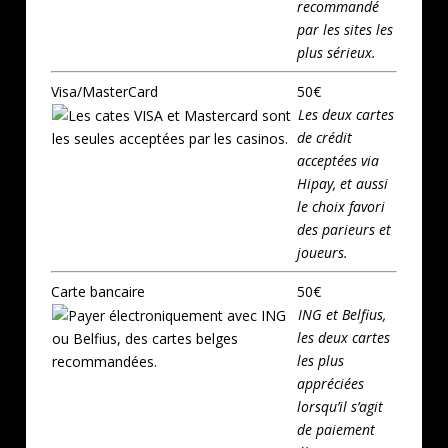
recommandé
par les sites les
plus sérieux.
Visa/MasterCard
50€
Les deux cartes
de crédit
acceptées via
Hipay, et aussi
le choix favori
des parieurs et
joueurs.
Carte bancaire
50€
ING et Belfius,
les deux cartes
les plus
appréciées
lorsqu’il s’agit
de paiement