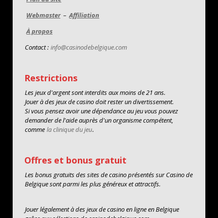
Webmaster
–
Affiliation
À propos
Contact :
info@casinodebelgique.com
Restrictions
Les jeux d'argent sont interdits aux moins de 21 ans.
Jouer à des jeux de casino doit rester un divertissement.
Si vous pensez avoir une dépendance au jeu vous pouvez
demander de l'aide auprès d'un organisme compétent,
comme
la clinique du jeu
.
Offres et bonus gratuit
Les bonus gratuits des sites de casino présentés sur Casino de
Belgique sont parmi les plus généreux et attractifs.
Jouer légalement à des jeux de casino en ligne en Belgique