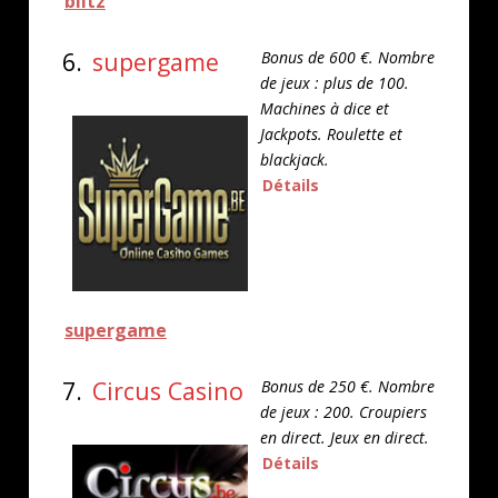
blitz
6.
supergame
Bonus de 600 €. Nombre
de jeux : plus de 100.
Machines à dice et
Jackpots. Roulette et
blackjack.
Détails
supergame
7.
Circus Casino
Bonus de 250 €. Nombre
de jeux : 200. Croupiers
en direct. Jeux en direct.
Détails