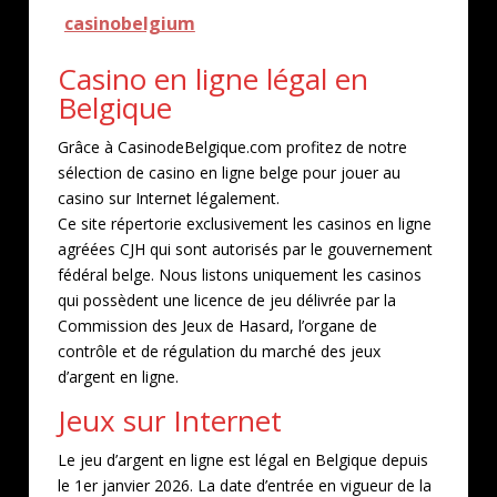
casinobelgium
Casino en ligne légal en
Belgique
Grâce à CasinodeBelgique.com profitez de notre
sélection de casino en ligne belge pour jouer au
casino sur Internet légalement.
Ce site répertorie exclusivement les casinos en ligne
agréées CJH qui sont autorisés par le gouvernement
fédéral belge. Nous listons uniquement les casinos
qui possèdent une licence de jeu délivrée par la
Commission des Jeux de Hasard, l’organe de
contrôle et de régulation du marché des jeux
d’argent en ligne.
Jeux sur Internet
Le jeu d’argent en ligne est légal en Belgique depuis
le 1er janvier 2026. La date d’entrée en vigueur de la