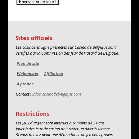
Sites officiels
Les casinos en ligne présentés sur Casino de Belgique sont
certifiés par la Commission des Jeux de Hasard de Belgique.
Plan du site
Webmaster
–
Affiliation
À propos
Contact :
info@casinodebelgique.com
Restrictions
Les jeux d'argent sont interdits aux moins de 21 ans.
Jouer à des jeux de casino doit rester un divertissement.
Si vous pensez avoir une dépendance au jeu vous pouvez