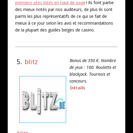
premiers sites listés en haut de page
! Ils font partie
des mieux notés par nos auditeurs, de plus ils sont
parmi les plus représentatifs de ce qui se fait de
mieux à ce jour selon les avis et recommandations
de la plupart des guides belges de casino.
5.
blitz
Bonus de 350 €. Nombre
de jeux : 100. Roulette et
blackjack. Tournois et
concours.
Détails