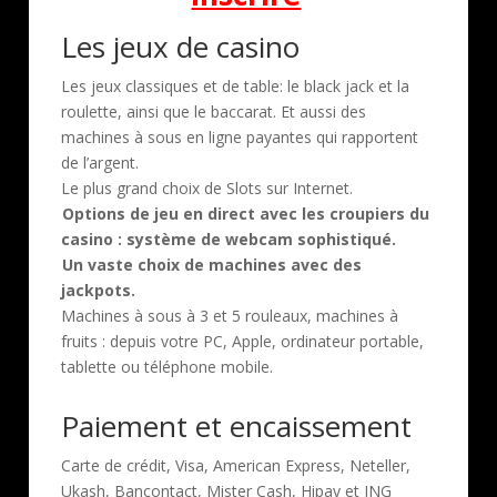
Les jeux de casino
Les jeux classiques et de table: le black jack et la
roulette, ainsi que le baccarat. Et aussi des
machines à sous en ligne payantes qui rapportent
de l’argent.
Le plus grand choix de Slots sur Internet.
Options de jeu en direct avec les croupiers du
casino : système de webcam sophistiqué.
Un vaste choix de machines avec des
jackpots.
Machines à sous à 3 et 5 rouleaux, machines à
fruits : depuis votre PC, Apple, ordinateur portable,
tablette ou téléphone mobile.
Paiement et encaissement
Carte de crédit, Visa, American Express, Neteller,
Ukash, Bancontact, Mister Cash, Hipay et ING