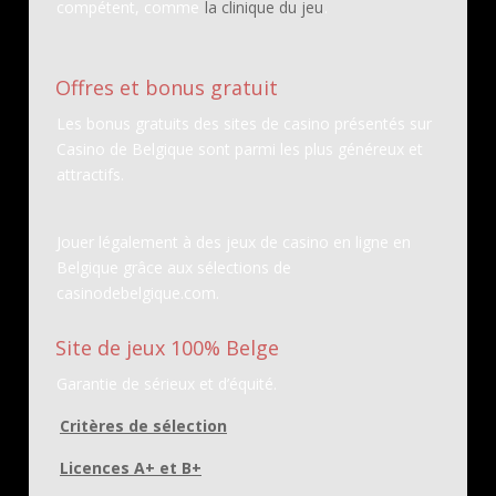
compétent, comme
la clinique du jeu
.
Offres et bonus gratuit
Les bonus gratuits des sites de casino présentés sur
Casino de Belgique sont parmi les plus généreux et
attractifs.
Jouer légalement à des jeux de casino en ligne en
Belgique grâce aux sélections de
casinodebelgique.com.
Site de jeux 100% Belge
Garantie de sérieux et d’équité.
Critères de sélection
Licences A+ et B+