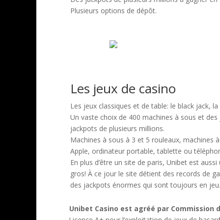
Plusieurs options de dépôt.
Les jeux de casino
Les jeux classiques et de table: le black jack, la
Un vaste choix de 400 machines à sous et des 
jackpots de plusieurs millions.
Machines à sous à 3 et 5 rouleaux, machines à f
Apple, ordinateur portable, tablette ou télépho
En plus d’être un site de paris, Unibet est auss
gros! À ce jour le site détient des records de 
des jackpots énormes qui sont toujours en jeu
Unibet Casino est agréé par Commission d
Licence A+ pour l’exploitation de jeux de hasar