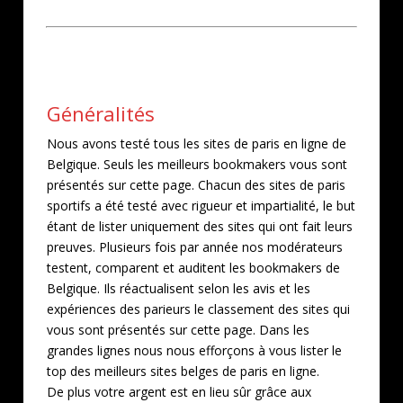
Généralités
Nous avons testé tous les sites de paris en ligne de
Belgique. Seuls les meilleurs bookmakers vous sont
présentés sur cette page. Chacun des sites de paris
sportifs a été testé avec rigueur et impartialité, le but
étant de lister uniquement des sites qui ont fait leurs
preuves. Plusieurs fois par année nos modérateurs
testent, comparent et auditent les bookmakers de
Belgique. Ils réactualisent selon les avis et les
expériences des parieurs le classement des sites qui
vous sont présentés sur cette page. Dans les
grandes lignes nous nous efforçons à vous lister le
top des meilleurs sites belges de paris en ligne.
De plus votre argent est en lieu sûr grâce aux