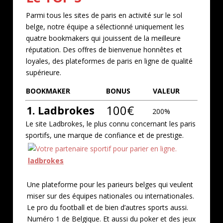
Parmi tous les sites de paris en activité sur le sol
belge, notre équipe a sélectionné uniquement les
quatre bookmakers qui jouissent de la meilleure
réputation. Des offres de bienvenue honnêtes et
loyales, des plateformes de paris en ligne de qualité
supérieure.
BOOKMAKER
BONUS
VALEUR
100€
1. Ladbrokes
200%
Le site Ladbrokes, le plus connu concernant les paris
sportifs, une marque de confiance et de prestige.
ladbrokes
Une plateforme pour les parieurs belges qui veulent
miser sur des équipes nationales ou internationales.
Le pro du football et de bien d’autres sports aussi.
Numéro 1 de Belgique. Et aussi du poker et des jeux