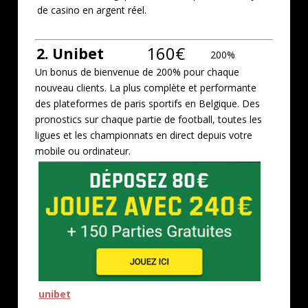
de casino en argent réel.
160€
2. Unibet
200%
Un bonus de bienvenue de 200% pour chaque
nouveau clients. La plus complète et performante
des plateformes de paris sportifs en Belgique. Des
pronostics sur chaque partie de football, toutes les
ligues et les championnats en direct depuis votre
mobile ou ordinateur.
unibet