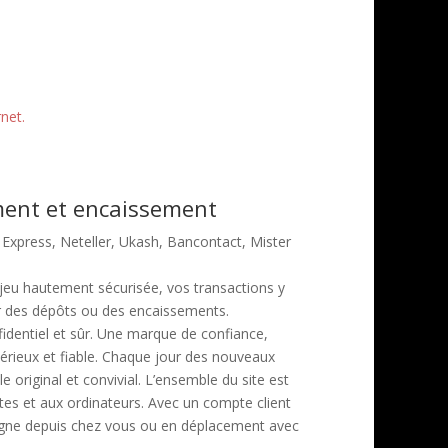
ent et encaissement
n Express, Neteller, Ukash, Bancontact, Mister
jeu hautement sécurisée, vos transactions y
ur des dépôts ou des encaissements.
identiel et sûr. Une marque de confiance,
érieux et fiable. Chaque jour des nouveaux
le original et convivial. L’ensemble du site est
tes et aux ordinateurs. Avec un compte client
igne depuis chez vous ou en déplacement avec