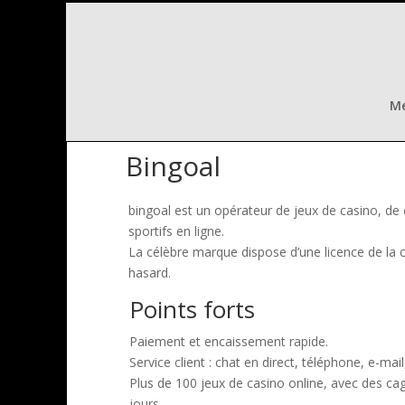
Me
Bingoal
bingoal est un opérateur de jeux de casino, de 
sportifs en ligne.
La célèbre marque dispose d’une licence de la
hasard.
Points forts
Paiement et encaissement rapide.
Service client : chat en direct, téléphone, e-mail,
Plus de 100 jeux de casino online, avec des ca
jours.