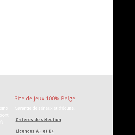
Site de jeux 100% Belge
asino
Garantie de sérieux et d’équité.
 sont
Critères de sélection
fs.
Licences A+ et B+