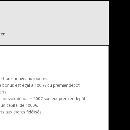
éen
ert aux nouveaux joueurs.
le bonus est égal à 100 % du premier dépôt
rts.
e pouvoir déposer 500€ sur leur premier dépôt
 un capital de 1000€.
s aux clients fidélisés.