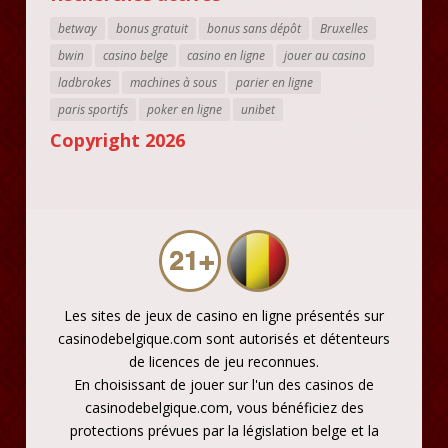
betway
bonus gratuit
bonus sans dépôt
Bruxelles
bwin
casino belge
casino en ligne
jouer au casino
ladbrokes
machines à sous
parier en ligne
paris sportifs
poker en ligne
unibet
Copyright 2026
Les sites de jeux de casino en ligne présentés sur
casinodebelgique.com sont autorisés et détenteurs
de licences de jeu reconnues.
En choisissant de jouer sur l'un des casinos de
casinodebelgique.com, vous bénéficiez des
protections prévues par la législation belge et la