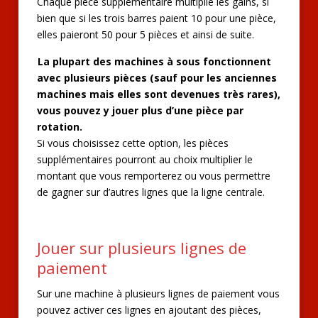
Chaque pièce supplémentaire multiplie les gains, si
bien que si les trois barres paient 10 pour une pièce,
elles paieront 50 pour 5 pièces et ainsi de suite.
La plupart des machines à sous fonctionnent
avec plusieurs pièces (sauf pour les anciennes
machines mais elles sont devenues très rares),
vous pouvez y jouer plus d’une pièce par
rotation.
Si vous choisissez cette option, les pièces
supplémentaires pourront au choix multiplier le
montant que vous remporterez ou vous permettre
de gagner sur d’autres lignes que la ligne centrale.
Jouer sur plusieurs lignes de
paiement
Sur une machine à plusieurs lignes de paiement vous
pouvez activer ces lignes en ajoutant des pièces,