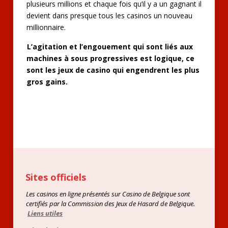
plusieurs millions et chaque fois qu’il y a un gagnant il
devient dans presque tous les casinos un nouveau
millionnaire.
L’agitation et l’engouement qui sont liés aux
machines à sous progressives est logique, ce
sont les jeux de casino qui engendrent les plus
gros gains.
Sites officiels
Les casinos en ligne présentés sur Casino de Belgique sont
certifiés par la Commission des Jeux de Hasard de Belgique.
Liens utiles