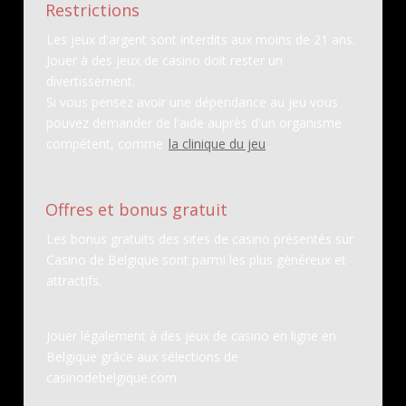
Restrictions
Les jeux d'argent sont interdits aux moins de 21 ans.
Jouer à des jeux de casino doit rester un
divertissement.
Si vous pensez avoir une dépendance au jeu vous
pouvez demander de l'aide auprès d'un organisme
compétent, comme
la clinique du jeu
.
Offres et bonus gratuit
Les bonus gratuits des sites de casino présentés sur
Casino de Belgique sont parmi les plus généreux et
attractifs.
Jouer légalement à des jeux de casino en ligne en
Belgique grâce aux sélections de
casinodebelgique.com.